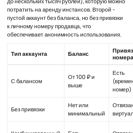
до нескольких тысяч рублей), которую можно
потратить на аренду инстансов. Второй -
пустой аккаунт без баланса, но без привязки
к личному номеру продавца, что
обеспечивает анонимность использования.
Привяз
Тип аккаунта
Баланс
номер
Есть
От 100 ₽ и
С балансом
(време
выше
номер)
Нет или
Отвяза
Без привязки
минимальный
виртуа