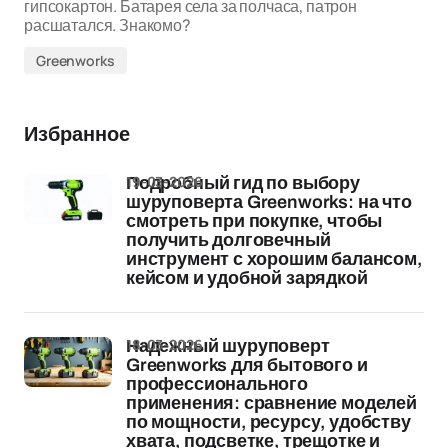
гипсокартон. Батарея села за полчаса, патрон
расшатался. Знакомо?
Greenworks
Избранное
19-03-2026
Подробный гид по выбору
шуруповерта Greenworks: на что
смотреть при покупке, чтобы
получить долговечный
инструмент с хорошим балансом,
кейсом и удобной зарядкой
18-03-2026
Надежный шуруповерт
Greenworks для бытового и
профессионального
применения: сравнение моделей
по мощности, ресурсу, удобству
хвата, подсветке, трещотке и