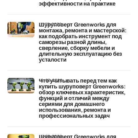
эффективности на практике
17-03-2026
Шуруповерт Greenworks для
монтажа, ремонта и мастерской:
как подобрать инструмент под
саморезы разной длины,
сверление, сборку мебели и
длительную эксплуатацию без
усталости
16-03-2026
Что учитывать перед тем как
купить шуруповерт Greenworks:
обзор ключевых характеристик,
функций и отличий между
сериями для домашнего
использования, ремонта и
профессиональных задач
15-03-2026
Шуруповерт Greenworks для