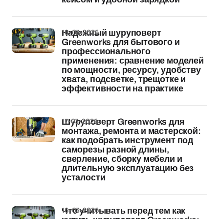
18-03-2026
Надежный шуруповерт
Greenworks для бытового и
профессионального
применения: сравнение моделей
по мощности, ресурсу, удобству
хвата, подсветке, трещотке и
эффективности на практике
17-03-2026
Шуруповерт Greenworks для
монтажа, ремонта и мастерской:
как подобрать инструмент под
саморезы разной длины,
сверление, сборку мебели и
длительную эксплуатацию без
усталости
16-03-2026
Что учитывать перед тем как