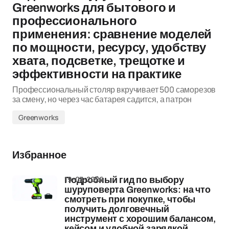
Greenworks для бытового и
профессионального
применения: сравнение моделей
по мощности, ресурсу, удобству
хвата, подсветке, трещотке и
эффективности на практике
Профессиональный столяр вкручивает 500 саморезов
за смену, но через час батарея садится, а патрон
Greenworks
Избранное
19-03-2026
Подробный гид по выбору
шуруповерта Greenworks: на что
смотреть при покупке, чтобы
получить долговечный
инструмент с хорошим балансом,
кейсом и удобной зарядкой