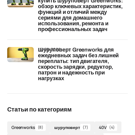
купить шуруповерт Greenworks:
обзор ключевых характеристик,
функций и отличий между
сериями для домашнего
использования, ремонта и
профессиональных задач
15-03-2026
Шуруповерт Greenworks для
ежедневных задач без лишней
переплаты: тип двигателя,
скорость зарядки, редуктор,
патрон и надежность при
нагрузках
Статьи по категориям
Greenworks
(8)
шуруповерт
(7)
40V
(4)